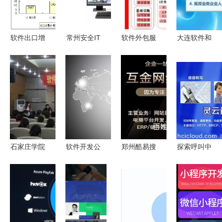
包服务
软件出口增
常州安全IT
软件外包服
大连软件和
速回落，外
外包服务
务价值链分
信息技术服
包服务发展
专业可靠的
析及其在软
务业发展报
迅猛——工
选择
件销售中的
告 软件销
信部上半年
意义
售领域分析
软件产业分
析
石家庄学院
软件开发公
郑州酷易搜
探索呼叫中
软件与服务
司的业务模
专业的软件
心与服务外
外包学院
式 软件外
外包服务伙
包行业 培
软件销售人
包与软件销
伴
训、标准与
才培养与市
售的融合与
资讯
场对接
差异