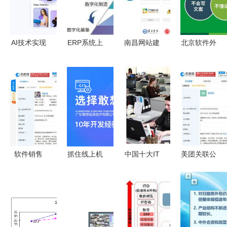
AI技术实现
ERP系统上
南昌网站建
北京软件外
人工客服的
线后企业应
设与软件外
包服务 优
开发流程与
重点关注的
包服务提供
势、机遇与
软件外包服
问题及软件
商推荐
发展前景
务
外包服务建
议
软件销售
抓住线上机
中国十大IT
美团关联公
策略与实践
遇，软件外
外包服务商
司在南通成
指南
包服务商的
与软件销售
立新公司，
一品威客网
企业剖析
拓展票务代
发展之道
理与软件外