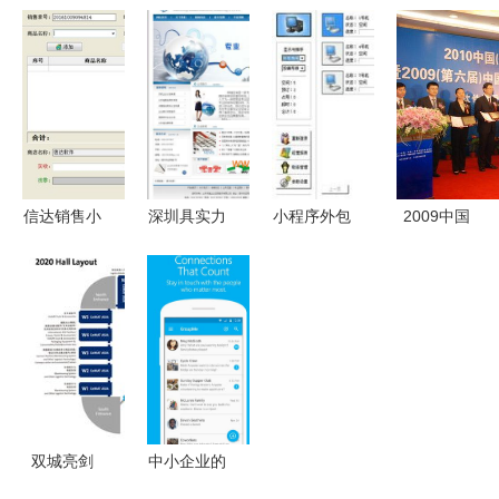
苏州市人工
稳立潮头
售管理软件
2010年美
智能人员外
移动数字文
网络版外包
国软件零售
包服务招标
化领域的高
服务 赋能
收入占比三
项目公告
质量发展之
中小企业的
分之一，这
路
降本增效利
意味着什
器
么？
信达销售小
深圳具实力
小程序外包
2009中国
票打印软件
的网络营销
App与陪玩
软件出口与
销售小票打
软件 厂家
软件开发定
服务外包排
印助手
选择与价格
制服务指南
行榜发布
v11.2标准
分析
入门解析报
软件测试外
版——高效
告详版
包成焦点
管理首选
双城亮剑
中小企业的
从上海
数字化引擎