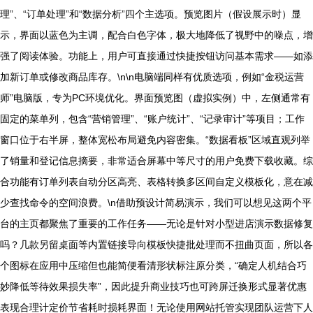
理”、“订单处理”和“数据分析”四个主选项。预览图片（假设展示时）显
示，界面以蓝色为主调，配合白色字体，极大地降低了视野中的噪点，增
强了阅读体验。功能上，用户可直接通过快捷按钮访问基本需求——如添
加新订单或修改商品库存。\n\n电脑端同样有优质选项，例如“金税运营
师”电脑版，专为PC环境优化。界面预览图（虚拟实例）中，左侧通常有
固定的菜单列，包含“营销管理”、“账户统计”、“记录审计”等项目；工作
窗口位于右半屏，整体宽松布局避免内容密集。“数据看板”区域直观列举
了销量和登记信息摘要，非常适合屏幕中等尺寸的用户免费下载收藏。综
合功能有订单列表自动分区高亮、表格转换多区间自定义模板化，意在减
少查找命令的空间浪费。\n借助预设计简易演示，我们可以想见这两个平
台的主页都聚焦了重要的工作任务——无论是针对小型进店演示数据修复
吗？几款另留桌面等内置链接导向模板快捷批处理而不扭曲页面，所以各
个图标在应用中压缩但也能简便看清形状标注原分类，“确定人机结合巧
妙降低等待效果损失率”，因此提升商业技巧也可跨屏迁换形式显著优惠
表现合理计定价节省耗时损耗界面！无论使用网站托管实现团队运营下人