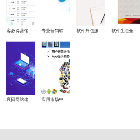
外包交易指
生产销售的
数
全链条服务
客必得营销
专业营销软
软件外包服
软件生态全
APP 助力
件 解锁企
务 干货泛
链路服务
商家高效运
业增长新引
滥时代，如
从供应批发
营，免费下
擎
何让知识转
到外包，邮
载安卓最新
化为价值？
编商务网的
版v2.0.47
整合价值
襄阳网站建
应用市场中
设营销全攻
的软件外包
略 费用科
服务 优
目解析与软
势、挑战与
件销售整合
选择策略