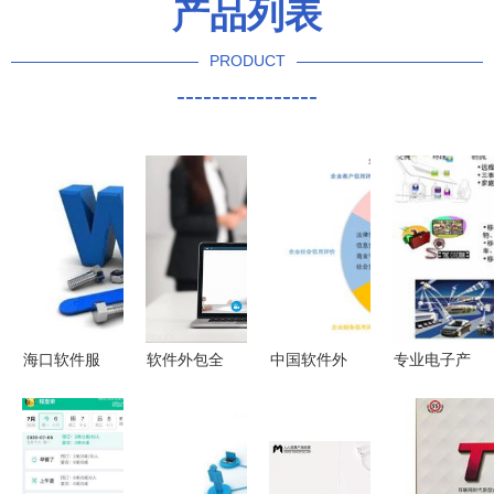
产品列表
PRODUCT
----------------
海口软件服
软件外包全
中国软件外
专业电子产
务外包 探
攻略 规避
包服务迈入
品开发与嵌
索出众外包
风险、保障
新纪元 解
入式系统解
公司的成功
项目成功的
读今日重磅
决方案 从
之道
核心要点
发布的服务
设计外包到