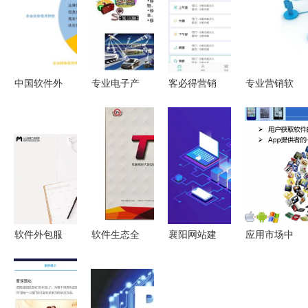
中国软件外
专业电子产
客必得营销
专业营销软
包服务迈入
品开发与嵌
APP 助力
件 解锁企
新纪元 解
入式系统解
商家高效运
业增长新引
读今日重磅
决方案 从
营，免费下
擎
发布的服务
设计外包到
载安卓最新
外包交易指
生产销售的
版v2.0.47
数
全链条服务
软件外包服
软件生态全
襄阳网站建
应用市场中
务 干货泛
链路服务
设营销全攻
的软件外包
滥时代，如
从供应批发
略 费用科
服务 优
何让知识转
到外包，邮
目解析与软
势、挑战与